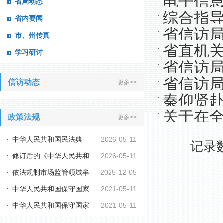
电子信息
省局动态
员再部署
综合指导
省内要闻
活会
省信访局
市、州传真
转”活动
省直机关
学习研讨
组织生活
省信访
教育情况
省信访局
信访动态
更多>>
秦仰贤赴
关于在全
政策法规
更多>>
导
党员”学
中华人民共和国民法典
2026-05-11
记录数
修订后的《中华人民共和
2026-05-11
依法规制市场监管领域牟
2025-12-05
国行政复议法实施...
中华人民共和国保守国家
2021-05-11
利性职业投诉举报...
中华人民共和国保守国家
2021-05-11
秘密法
秘密法实施条例