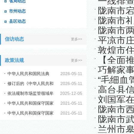
一线排
省局动态
会议召开
陇南市宕
市州动态
镇开展节
陇南市
县区动态
大）会议
陇南市两
平凉市
信访动态
更多>>
开
敦煌市住
无小事
【全面推
政策法规
更多>>
巧解家事
活主动创
中华人民共和国民法典
2026-05-11
“毛细血
店镇中街
修订后的《中华人民共和
2026-05-11
高台县
阳市宁县
依法规制市场监管领域牟
2025-12-05
国行政复议法实施...
刘国军
中华人民共和国保守国家
2021-05-11
利性职业投诉举报...
陇南市
中华人民共和国保守国家
2021-05-11
秘密法
陇南市
秘密法实施条例
兰州市皋