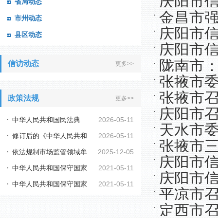
庆阳市
省局动态
任制实施
金昌市
市州动态
庆阳市信
县区动态
庆阳市
陇南市
信访动态
更多>>
张掖市
张掖市
政策法规
更多>>
求
庆阳市
中华人民共和国民法典
2026-05-11
天水市
修订后的《中华人民共和
2026-05-11
张掖市
依法规制市场监管领域牟
2025-12-05
国行政复议法实施...
庆阳市
中华人民共和国保守国家
2021-05-11
利性职业投诉举报...
庆阳市
中华人民共和国保守国家
2021-05-11
秘密法
平凉市
秘密法实施条例
定西市