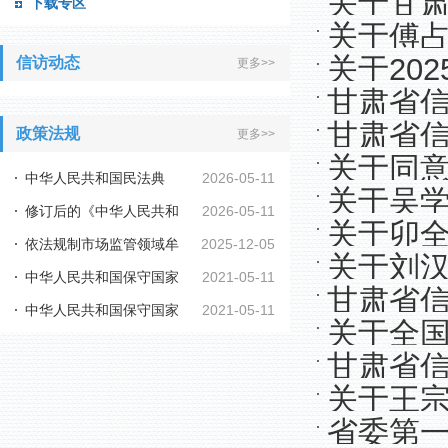
关于甘
下载专区
关于傅
示
关于20
信访动态
更多>>
甘肃省信
甘肃省信
政策法规
更多>>
关于同
员公示
中华人民共和国民法典
2026-05-11
关于吴
修订后的《中华人民共和
2026-05-11
关于卯
依法规制市场监管领域牟
2025-12-05
国行政复议法实施...
关于刘
中华人民共和国保守国家
2021-05-11
利性职业投诉举报...
甘肃省信
中华人民共和国保守国家
2021-05-11
秘密法
关于全
用人员的
秘密法实施条例
甘肃省
示
关于王
省委第